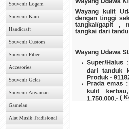
Wayang Udawa Kid
Souvenir Logam
Wayang kulit Ud
Souvenir Kain
dengan tinggi se
tangkai/gapit , 
Handicraft
tangkai dari tandu
Souvenir Custom
Wayang Udawa St
Souvenir Fiber
Super/Halus :
Accesories
dari tanduk 
Produk - 9118
Souvenir Gelas
Prada emas :
kulit kerba
Souvenir Anyaman
( K
1.750.000,-
Gamelan
Alat Musik Tradisional
Wayang Udawa 
berhidung dan be