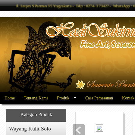
Jl. Letjen S Parman 35 Yogyakarta - Telp : 0274- 373427 - WhatsApp
Home
Tentang Kami
Produk
Cara Pemesanan
Kontak
Kategori Produk
Wayang Kulit Solo