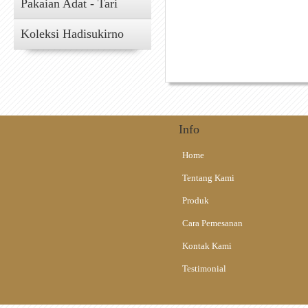
Pakaian Adat - Tari
berjamang sedikit 
rambutnya terurai
Koleksi Hadisukirno
bala, yakni pakai
yang ujudnya menun
Info
Home
Tentang Kami
Produk
Cara Pemesanan
Kontak Kami
Testimonial