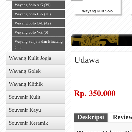
Wayang Solo A-G (39)
Wayang Kulit Solo
Wayang Solo H-N (20)
Wayang Solo O-U (42)
Wayang Solo V-Z (6)
Wayang Senjata dan Binatang
(11)
Udawa
Wayang Kulit Jogja
Wayang Golek
Wayang Klithik
Rp.
350.000
Souvenir Kulit
Souvenir Kayu
Deskripsi
Revie
Souvenir Keramik