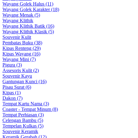
Wayang Golek Halus (11)
Wayang Golek Karakter (18)
Wayang Menak (5)
Wayang Klithik
Wayang Klithik Batik (16)
Wayang Klithik Klasik (5)
Souvenir Kulit
Pembatas Buku (38)
Kipas Renteng (29)
Kipas Wayang (16)
Wayang Mini (7)
Pigura (3)
Assesoris Kulit (2)
Souvenir Kayu
Gantungan Kunci (16)
Pisau Surat (6)
Kipas (1)
Dakon (7)
Tempat Kartu Nama (3)
Coaster - Tempat Minum (8)
Tempat Perhiasan (3)
Celengan Bambu (5)
Tempelan Kulkas (5)
Souvenir Keramik
Keramik Gerabah (12)