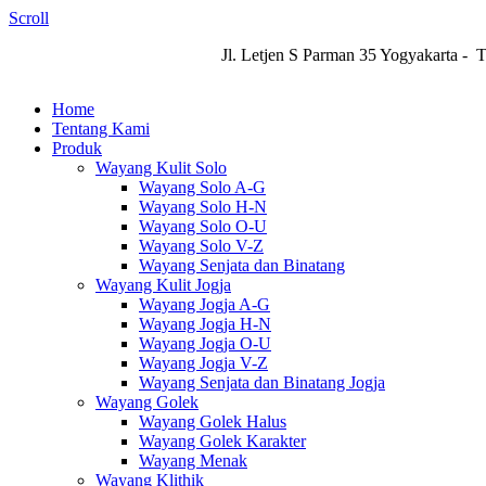
Scroll
Jl. Letjen S Parman 35 Yogyakarta - 
Home
Tentang Kami
Produk
Wayang Kulit Solo
Wayang Solo A-G
Wayang Solo H-N
Wayang Solo O-U
Wayang Solo V-Z
Wayang Senjata dan Binatang
Wayang Kulit Jogja
Wayang Jogja A-G
Wayang Jogja H-N
Wayang Jogja O-U
Wayang Jogja V-Z
Wayang Senjata dan Binatang Jogja
Wayang Golek
Wayang Golek Halus
Wayang Golek Karakter
Wayang Menak
Wayang Klithik