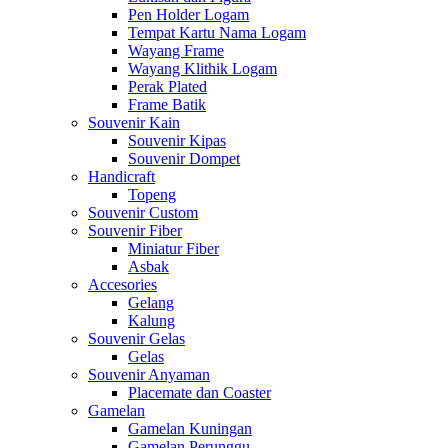
Pen Holder Logam
Tempat Kartu Nama Logam
Wayang Frame
Wayang Klithik Logam
Perak Plated
Frame Batik
Souvenir Kain
Souvenir Kipas
Souvenir Dompet
Handicraft
Topeng
Souvenir Custom
Souvenir Fiber
Miniatur Fiber
Asbak
Accesories
Gelang
Kalung
Souvenir Gelas
Gelas
Souvenir Anyaman
Placemate dan Coaster
Gamelan
Gamelan Kuningan
Gamelan Perunggu