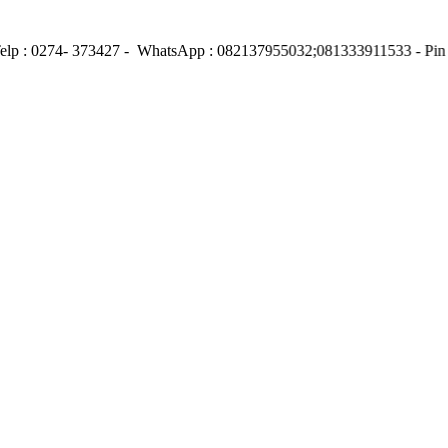
Telp : 0274- 373427 - WhatsApp : 082137955032;081333911533 - Pi