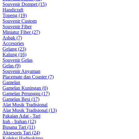
Souvenir Dompet (15)
Handicraft
Topeng (19)
Souvenir Custom
Souvenir Fiber
Miniatur Fiber (27)
Asbak (7)
Accesories
Gelang (23)
Kalung (16)
Souvenir Gelas
Gelas (9)
Souvenir Anyaman
Placemate dan Coaster (7)
Gamelan
Gamelan Kuningan (0)
Gamelan Perunggu (17)
Gamelan Besi (17)
Alat Musik Tradisional
Alat Musik Tradisional (13)
Pakaian Adat - Tari
Irah - Irahan (12)
Busana Tari (11)
Aksesoris Tari (24)
Koleksi Hadisukirno