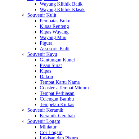
Wayang Klithik Batik
Wayang Klithik Klasik
Souvenir Kulit
Pembatas Buku
Kipas Renteng
Kipas Wayang
Wayang Mini
Pigura
Assesoris Kulit
Souvenir Kayu
Gantungan Kunci
Pisau Surat
Kipas
Dakon
Tempat Kartu Nama
Coaster - Tempat Minum
Tempat Perhiasan
Celengan Bambu
Tempelan Kulkas
Souvenir Keramik
Keramik Gerabah
Souvenir Logam
Miniatur
Cor Logam
Lukisan dan Pigura