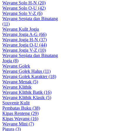
Wayang Solo H-N (20)
Wayang Solo O-U (42)
Wayang Solo V-Z (6)
Wayang Senjata dan Binatang
(11)
Wayang Kulit Jogja
Wayang Jogja A-G (66)
Wayang Jogja H-N (37)
Wayang Jogja O-U (44)
Wayang Jogja V-Z (10)
Wayang Senjata dan Binatang
Jogja (8)
Wayang Golek
Wayang Golek Halus (11)
Wayang Golek Karakter (18)
Wayang Menak (5)
Wayang Klithik
Wayang Klithik Batik (16)
Wayang Klithik Klasik (5)
Souvenir Kulit
Pembatas Buku (38)
Kipas Renteng (29)
Kipas Wayang (16)
Wayang Mini (7)
Pigura (3)