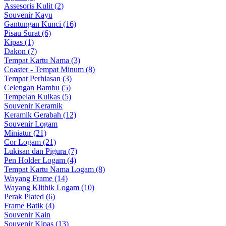
Assesoris Kulit (2)
Souvenir Kayu
Gantungan Kunci (16)
Pisau Surat (6)
Kipas (1)
Dakon (7)
Tempat Kartu Nama (3)
Coaster - Tempat Minum (8)
Tempat Perhiasan (3)
Celengan Bambu (5)
Tempelan Kulkas (5)
Souvenir Keramik
Keramik Gerabah (12)
Souvenir Logam
Miniatur (21)
Cor Logam (21)
Lukisan dan Pigura (7)
Pen Holder Logam (4)
Tempat Kartu Nama Logam (8)
Wayang Frame (14)
Wayang Klithik Logam (10)
Perak Plated (6)
Frame Batik (4)
Souvenir Kain
Souvenir Kipas (13)