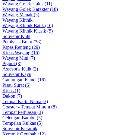
Wayang Golek Halus (11)
Wayang Golek Karakter (18)
Wayang Menak (5)
Wayang Klithik
Wayang Klithik Batik (16)
Wayang Klithik Klasik (5)
Souvenir Kulit
Pembatas Buku (38)
Kipas Renteng (29)
Kipas Wayang (16)
Wayang Mini (7)
Pigura (3)
Assesoris Kulit (2)
Souvenir Kayu
Gantungan Kunci (16)
Pisau Surat (6)
Kipas (1)
Dakon (7)
Tempat Kartu Nama (3)
Coaster - Tempat Minum (8)
Tempat Perhiasan (3)
Celengan Bambu (5)
Tempelan Kulkas (5)
Souvenir Keramik
Keramik Gerabah (12)