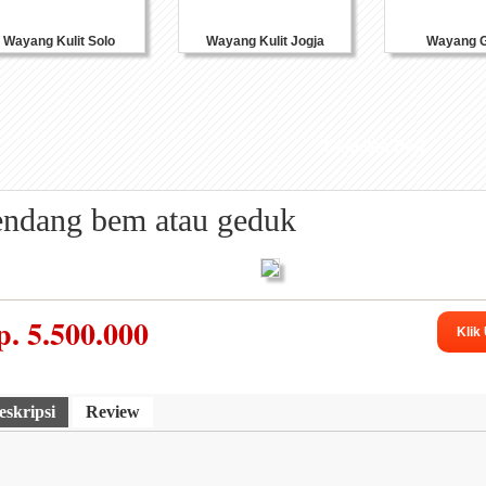
Wayang Kulit Solo
Wayang Kulit Jogja
Wayang G
Gamelan Besi
endang bem atau geduk
p.
5.500.000
Klik
eskripsi
Review