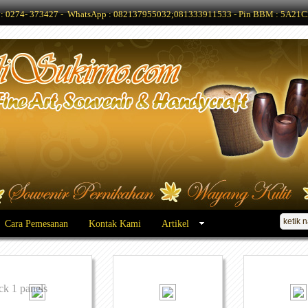
lp : 0274- 373427 - WhatsApp : 082137955032;081333911533 - Pin BBM : 5A21C
Cara Pemesanan
Kontak Kami
Artikel