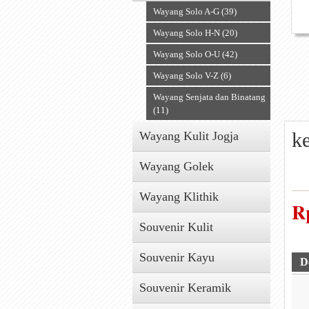
Wayang Solo A-G (39)
Wayang Solo H-N (20)
Wayang Solo O-U (42)
Wayang Solo V-Z (6)
Wayang Senjata dan Binatang
(11)
k
Wayang Kulit Jogja
Wayang Golek
Wayang Klithik
R
Souvenir Kulit
Souvenir Kayu
D
Souvenir Keramik