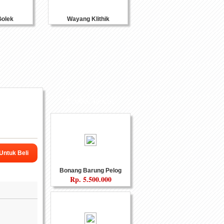
olek
Wayang Klithik
Souvenir Kulit
Produk Terkait
 Untuk Beli
Bonang Barung Pelog
Rp.
5.500.000