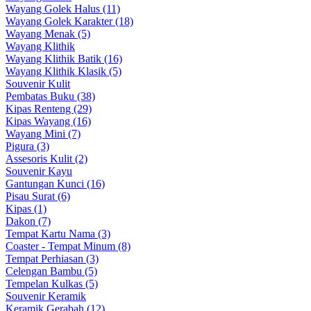
Wayang Golek Halus (11)
Wayang Golek Karakter (18)
Wayang Menak (5)
Wayang Klithik
Wayang Klithik Batik (16)
Wayang Klithik Klasik (5)
Souvenir Kulit
Pembatas Buku (38)
Kipas Renteng (29)
Kipas Wayang (16)
Wayang Mini (7)
Pigura (3)
Assesoris Kulit (2)
Souvenir Kayu
Gantungan Kunci (16)
Pisau Surat (6)
Kipas (1)
Dakon (7)
Tempat Kartu Nama (3)
Coaster - Tempat Minum (8)
Tempat Perhiasan (3)
Celengan Bambu (5)
Tempelan Kulkas (5)
Souvenir Keramik
Keramik Gerabah (12)