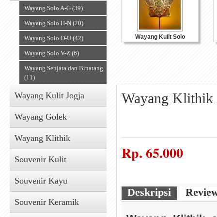
Wayang Solo A-G (39)
Wayang Solo H-N (20)
Wayang Kulit Solo
Wayang Solo O-U (42)
Wayang Solo V-Z (6)
Wayang Senjata dan Binatang
(11)
Wayang Klithik
Wayang Kulit Jogja
Wayang Golek
Wayang Klithik
Rp.
65.000
Souvenir Kulit
Souvenir Kayu
Deskripsi
Revie
Souvenir Keramik