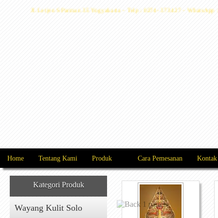
Jl. Letjen S Parman 35 Yogyakarta - Telp : 0274- 373427 - WhatsAp
Home
Tentang Kami
Produk
Cara Pemesanan
Kontak
Kategori Produk
Wayang Kulit Solo