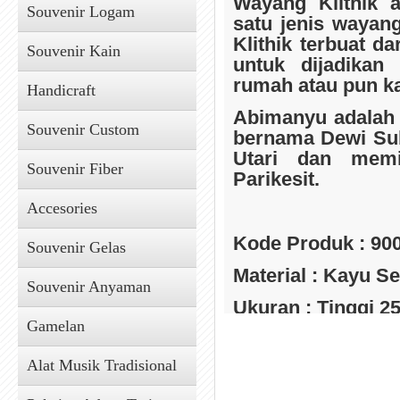
Wayang Klithik 
Souvenir Logam
satu jenis wayan
Klithik terbuat d
Souvenir Kain
untuk dijadikan
rumah atau pun k
Handicraft
Abimanyu adalah s
Souvenir Custom
bernama Dewi Su
Utari dan memi
Souvenir Fiber
Parikesit.
Accesories
Kode Produk : 90
Souvenir Gelas
Material : Kayu S
Souvenir Anyaman
Ukuran : Tinggi 2
Gamelan
Keterangan : Ha
INDONESIA
Alat Musik Tradisional