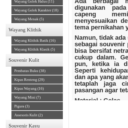
Ada berbagai 
Wayang Golek Halus (11)
digunakan pada
Wayang Golek Karakter (18)
capeng memil
Wayang Menak (5)
menyesuaikan de
tema pernikahan 
Wayang Klithik
Souvenir Kain
Namun, tidak ada 
Wayang Klithik Batik (16)
sebagai souvenir 
Wayang Klithik Klasik (5)
bisa bersifat netr
cukup dalam.
Ge
Souvenir Kulit
pun, ketika ia d
Seperti kehidup
Pembatas Buku (38)
dan apa yang akan
Kipas Renteng (29)
tetaplah jaga c
Kipas Wayang (16)
pasangan agar tet
Wayang Mini (7)
Material : Gelas
Accesories
Pigura (3)
Ukuran :
Assesoris Kulit (2)
Tinggi - 7 cm
Souvenir Kayu