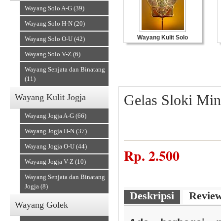
Wayang Solo A-G (39)
Wayang Solo H-N (20)
Wayang Kulit Solo
Wayang Solo O-U (42)
Wayang Solo V-Z (6)
Wayang Senjata dan Binatang
(11)
Gelas Sloki Mi
Wayang Kulit Jogja
Wayang Jogja A-G (66)
Wayang Jogja H-N (37)
Wayang Jogja O-U (44)
Souvenir Kulit
Rp.
2.500
Wayang Jogja V-Z (10)
Wayang Senjata dan Binatang
Jogja (8)
Deskripsi
Revie
Wayang Golek