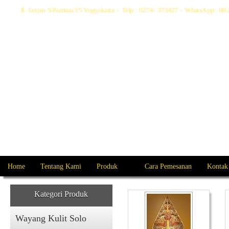
Jl. Letjen S Parman 35 Yogyakarta - Telp : 0274- 373427 - WhatsApp : 
Home
Tentang Kami
Produk
Cara Pemesanan
Kontak
Kategori Produk
Wayang Kulit Solo