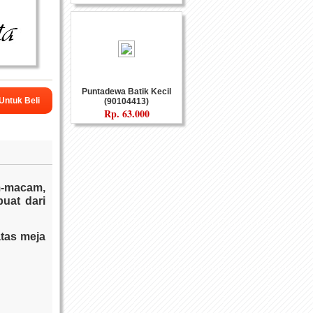
Puntadewa Batik Kecil
 Untuk Beli
(90104413)
Rp.
63.000
isukirno
m-macam,
buat dari
atas meja