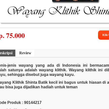
p.
75.000
Klik
lat Musik Tradisional
Pakaian Adat - Tari
Koleksi Had
eskripsi
Review
enis-jenis wayang yang ada di Indonesia ini bermaca
alah satunya adalah wayang klithik. Wayang klithik ini di
ayu, sehingga disebut juga wayang kayu.
ayang Klithik Shinta Batik kecil ini bagus untuk hiasan di 
tau bisa juga dijadikan hadiah untuk teman
ode Produk : 90144217