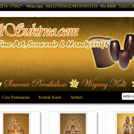
 : 0274- 373427 - WhatsApp : 082137955032;081333911533 - Pin BBM : 5A21C2F7
Cara Pemesanan
Kontak Kami
Artikel