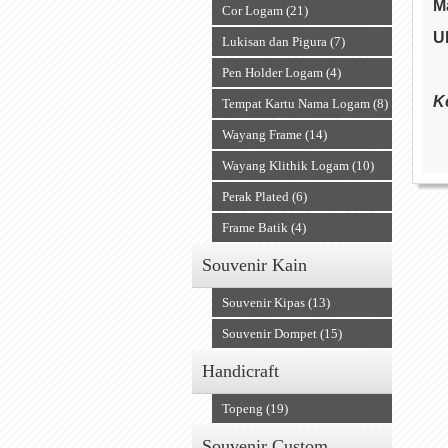
M
Cor Logam (21)
U
Lukisan dan Pigura (7)
Pen Holder Logam (4)
K
Tempat Kartu Nama Logam (8)
Wayang Frame (14)
Wayang Klithik Logam (10)
Perak Plated (6)
Frame Batik (4)
Souvenir Kain
Souvenir Kipas (13)
Souvenir Dompet (15)
Handicraft
Topeng (19)
Souvenir Custom