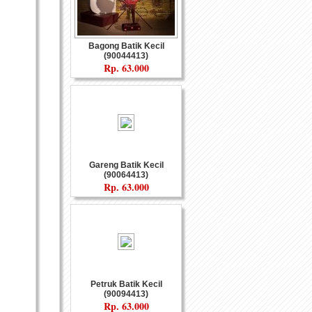
Bagong Batik Kecil
(90044413)
Rp.
63.000
Custom
Souvenir Fiber
Gareng Batik Kecil
(90064413)
Rp.
63.000
nyaman
Gamelan
Petruk Batik Kecil
(90094413)
Rp.
63.000