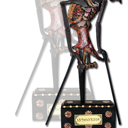
Souvenir Kain
Handicraft
Souvenir 
Accesories
Souvenir Gelas
Souvenir A