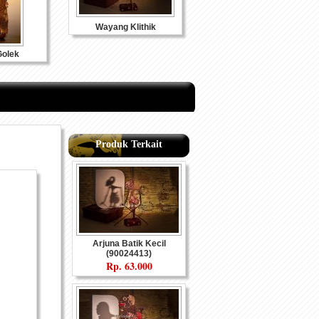
Wayang Klithik
olek
Produk Terkait
eramik
Souvenir Logam
Arjuna Batik Kecil
(90024413)
Rp.
63.000