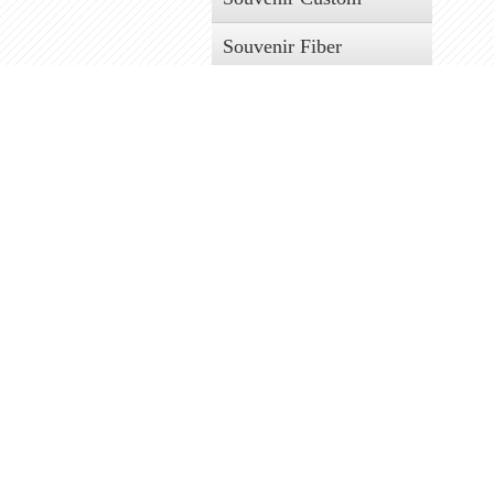
Souvenir Fiber
Miniatur Fiber (27)
Asbak (7)
Accesories
Gelang (23)
Kalung (16)
Souvenir Gelas
Gelas (9)
Souvenir Anyaman
Placemate dan Coaster (7)
Gamelan
Gamelan Kuningan (0)