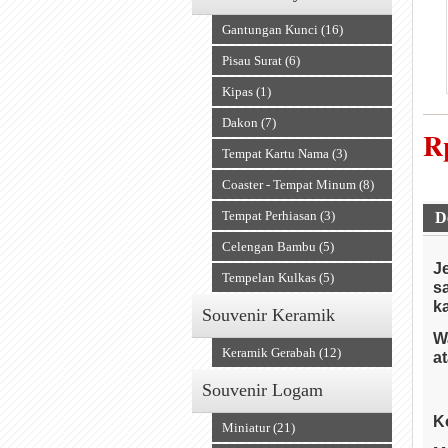
Gantungan Kunci (16)
Pisau Surat (6)
Kipas (1)
Dakon (7)
R
Tempat Kartu Nama (3)
A
Coaster - Tempat Minum (8)
Tempat Perhiasan (3)
D
Celengan Bambu (5)
J
Tempelan Kulkas (5)
s
k
Souvenir Keramik
W
Keramik Gerabah (12)
a
Souvenir Logam
K
Miniatur (21)