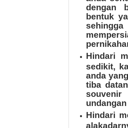
dengan b
bentuk ya
sehingg
mempersi
pernikaha
Alat Musik Tradisional
Hindari 
sedikit, 
anda yang
tiba data
souvenir
undangan
Hindari m
alakadar