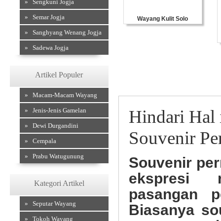
» Sengkuni Jogja
» Semar Jogja
Wayang Kulit Solo
» Sanghyang Wenang Jogja
» Sadewa Jogja
Artikel Populer
» Macam-Macam Wayang
» Jenis-Jenis Gamelan
Hindari Hal
» Dewi Durgandini
Souvenir Pe
» Cempala
Souvenir Kulit
» Prabu Watugunung
Souvenir pe
ekspresi 
Kategori Artikel
pasangan p
» Seputar Wayang
Biasanya sou
» Tokoh Wayang