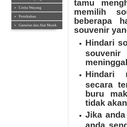
tamu mengh
» Cerita Wayang
memilih so
» Pernikahan
beberapa h
» Gamelan dan Alat Musik
souvenir yan
Souvenir Kain
Hindari s
souvenir
meninggal
Hindari 
secara te
buru mak
tidak akan
Accesories
Jika anda
anda send