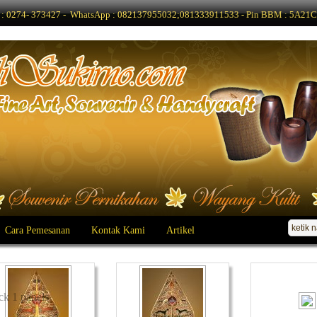
lp : 0274- 373427 - WhatsApp : 082137955032;081333911533 - Pin BBM : 5A21C2
Cara Pemesanan
Kontak Kami
Artikel