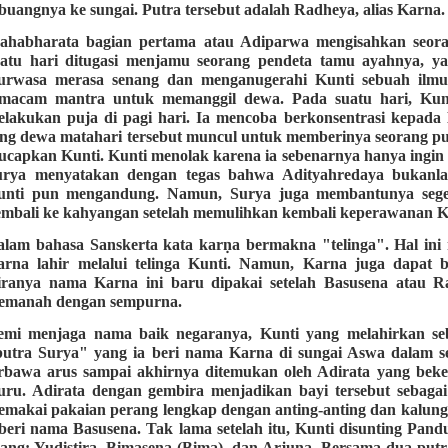
buangnya ke sungai. Putra tersebut adalah Radheya, alias Karna.
ahabharata bagian pertama atau Adiparwa mengisahkan seora
uatu hari ditugasi menjamu seorang pendeta tamu ayahnya, ya
urwasa merasa senang dan menganugerahi Kunti sebuah ilmu 
emacam mantra untuk memanggil dewa. Pada suatu hari, Kunt
lakukan puja di pagi hari. Ia mencoba berkonsentrasi kepada
ng dewa matahari tersebut muncul untuk memberinya seorang pu
ucapkan Kunti. Kunti menolak karena ia sebenarnya hanya ing
urya menyatakan dengan tegas bahwa Adityahredaya bukanlah
unti pun mengandung. Namun, Surya juga membantunya segera
mbali ke kahyangan setelah memulihkan kembali keperawanan K
alam bahasa Sanskerta kata karṇa bermakna "telinga". Hal in
arna lahir melalui telinga Kunti. Namun, Karna juga dapat 
iranya nama Karna ini baru dipakai setelah Basusena atau 
emanah dengan sempurna.
emi menjaga nama baik negaranya, Kunti yang melahirkan s
putra Surya" yang ia beri nama Karna di sungai Aswa dalam s
rbawa arus sampai akhirnya ditemukan oleh Adirata yang beker
uru. Adirata dengan gembira menjadikan bayi tersebut sebagai
makai pakaian perang lengkap dengan anting-anting dan kalung
beri nama Basusena. Tak lama setelah itu, Kunti disunting Pand
ang: Yudistira, Bimasena (Bima), dan Arjuna. Bersama dua putr