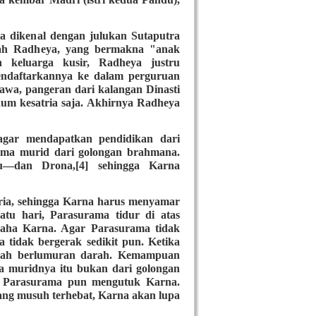
ia dikenal dengan julukan Sutaputra
alah Radheya, yang bermakna "anak
 keluarga kusir, Radheya justru
mendaftarkannya ke dalam perguruan
awa, pangeran dari kalangan Dinasti
um kesatria saja. Akhirnya Radheya
agar mendapatkan pendidikan dari
ima murid dari golongan brahmana.
u—dan Drona,[4] sehingga Karna
ria, sehingga Karna harus menyamar
tu hari, Parasurama tidur di atas
paha Karna. Agar Parasurama tidak
 tidak bergerak sedikit pun. Ketika
telah berlumuran darah. Kemampuan
 muridnya itu bukan dari golongan
pu, Parasurama pun mengutuk Karna.
ang musuh terhebat, Karna akan lupa