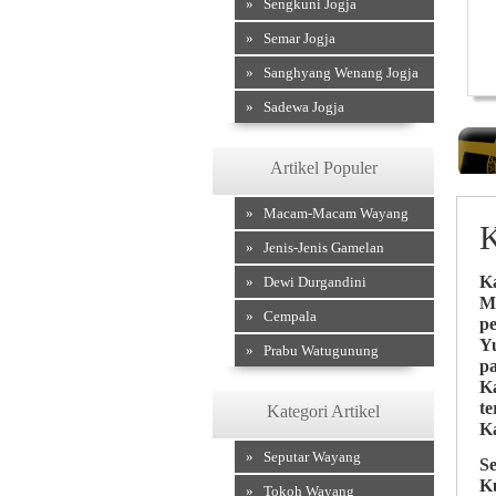
» Sengkuni Jogja
» Semar Jogja
» Sanghyang Wenang Jogja
W
» Sadewa Jogja
Artikel Populer
» Macam-Macam Wayang
K
» Jenis-Jenis Gamelan
K
» Dewi Durgandini
M
» Cempala
p
Yu
» Prabu Watugunung
p
Ka
t
Kategori Artikel
Ka
» Seputar Wayang
S
K
» Tokoh Wayang