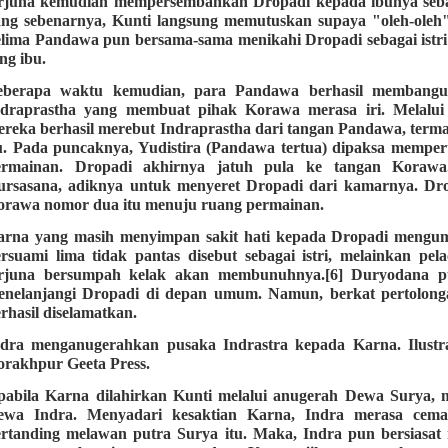
rjuna kemudian mempersembahkan Dropadi kepada ibunya sebaga
ng sebenarnya, Kunti langsung memutuskan supaya "oleh-oleh" 
elima Pandawa pun bersama-sama menikahi Dropadi sebagai istr
ng ibu.
eberapa waktu kemudian, para Pandawa berhasil membangu
ndraprastha yang membuat pihak Korawa merasa iri. Melalui 
reka berhasil merebut Indraprastha dari tangan Pandawa, ter
tu. Pada puncaknya, Yudistira (Pandawa tertua) dipaksa mempe
ermainan. Dropadi akhirnya jatuh pula ke tangan Koraw
ursasana, adiknya untuk menyeret Dropadi dari kamarnya. Dro
orawa nomor dua itu menuju ruang permainan.
arna yang masih menyimpan sakit hati kepada Dropadi mengu
rsuami lima tidak pantas disebut sebagai istri, melainkan p
rjuna bersumpah kelak akan membunuhnya.[6] Duryodana p
enelanjangi Dropadi di depan umum. Namun, berkat pertolonga
rhasil diselamatkan.
ndra menganugerahkan pusaka Indrastra kepada Karna. Ilustra
rakhpur Geeta Press.
pabila Karna dilahirkan Kunti melalui anugerah Dewa Surya, m
ewa Indra. Menyadari kesaktian Karna, Indra merasa cema
ertanding melawan putra Surya itu. Maka, Indra pun bersiasa