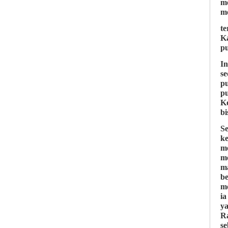
m
m
te
Ka
pu
In
se
pu
p
K
bi
S
k
m
m
ma
b
me
ia
y
R
se