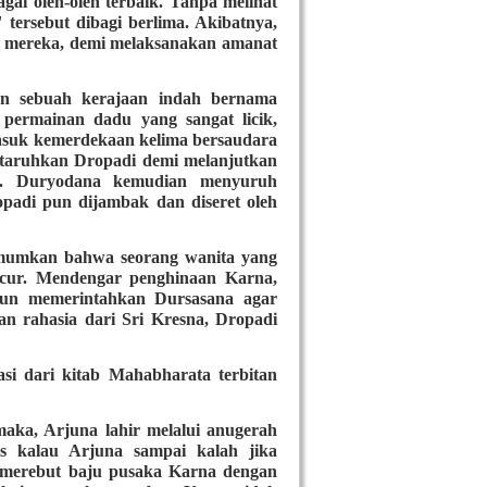
i oleh-oleh terbaik. Tanpa melihat
tersebut dibagi berlima. Akibatnya,
i mereka, demi melaksanakan amanat
n sebuah kerajaan indah bernama
permainan dadu yang sangat licik,
masuk kemerdekaan kelima bersaudara
rtaruhkan Dropadi demi melanjutkan
a. Duryodana kemudian menyuruh
padi pun dijambak dan diseret oleh
mumkan bahwa seorang wanita yang
elacur. Mendengar penghinaan Karna,
un memerintahkan Dursasana agar
n rahasia dari Sri Kresna, Dropadi
si dari kitab Mahabharata terbitan
aka, Arjuna lahir melalui anugerah
s kalau Arjuna sampai kalah jika
t merebut baju pusaka Karna dengan