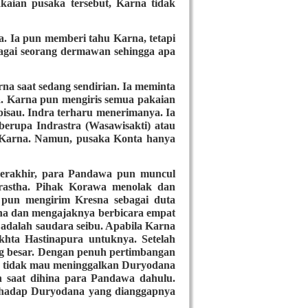
kaian pusaka tersebut, Karna tidak
a. Ia pun memberi tahu Karna, tetapi
bagai seorang dermawan sehingga apa
na saat sedang sendirian. Ia meminta
a. Karna pun mengiris semua pakaian
pisau. Indra terharu menerimanya. Ia
rupa Indrastra (Wasawisakti) atau
n Karna. Namun, pusaka Konta hanya
erakhir, para Pandawa pun muncul
rastha. Pihak Korawa menolak dan
pun mengirim Kresna sebagai duta
na dan mengajaknya berbicara empat
adalah saudara seibu. Apabila Karna
khta Hastinapura untuknya. Setelah
ng besar. Dengan penuh pertimbangan
Ia tidak mau meninggalkan Duryodana
n saat dihina para Pandawa dahulu.
rhadap Duryodana yang dianggapnya