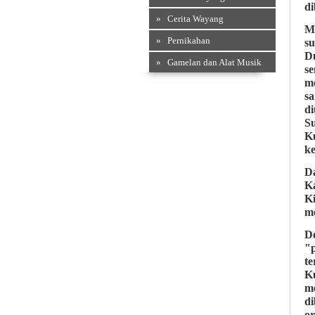
di
» Cerita Wayang
M
» Pernikahan
s
D
» Gamelan dan Alat Musik
s
me
sa
di
S
K
ke
D
K
K
m
D
"
te
K
me
di
or