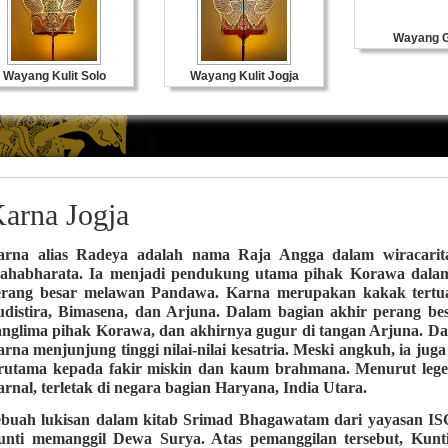
Wayang Gol
ayang Kulit Solo
Wayang Kulit Jogja
arna Jogja
arna alias Radeya adalah nama Raja Angga dalam wiracarit
ahabharata. Ia menjadi pendukung utama pihak Korawa dala
erang besar melawan Pandawa. Karna merupakan kakak tertua 
distira, Bimasena, dan Arjuna. Dalam bagian akhir perang bes
anglima pihak Korawa, dan akhirnya gugur di tangan Arjuna. D
rna menjunjung tinggi nilai-nilai kesatria. Meski angkuh, ia ju
erutama kepada fakir miskin dan kaum brahmana. Menurut leg
rnal, terletak di negara bagian Haryana, India Utara.
ebuah lukisan dalam kitab Srimad Bhagawatam dari yayasan 
unti memanggil Dewa Surya. Atas pemanggilan tersebut, Kun