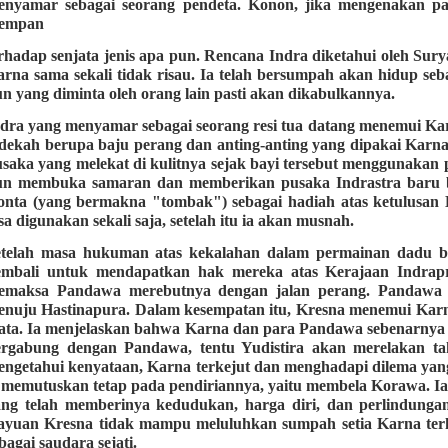
enyamar sebagai seorang pendeta. Konon, jika mengenakan pa
empan
rhadap senjata jenis apa pun. Rencana Indra diketahui oleh Sury
rna sama sekali tidak risau. Ia telah bersumpah akan hidup se
n yang diminta oleh orang lain pasti akan dikabulkannya.
dra yang menyamar sebagai seorang resi tua datang menemui Kar
dekah berupa baju perang dan anting-anting yang dipakai Karn
saka yang melekat di kulitnya sejak bayi tersebut menggunakan 
un membuka samaran dan memberikan pusaka Indrastra baru be
onta (yang bermakna "tombak") sebagai hadiah atas ketulusa
sa digunakan sekali saja, setelah itu ia akan musnah.
etelah masa hukuman atas kekalahan dalam permainan dadu b
embali untuk mendapatkan hak mereka atas Kerajaan Indrap
emaksa Pandawa merebutnya dengan jalan perang. Pandawa 
enuju Hastinapura. Dalam kesempatan itu, Kresna menemui Kar
ta. Ia menjelaskan bahwa Karna dan para Pandawa sebenarnya 
ergabung dengan Pandawa, tentu Yudistira akan merelakan ta
ngetahui kenyataan, Karna terkejut dan menghadapi dilema ya
 memutuskan tetap pada pendiriannya, yaitu membela Korawa. 
ang telah memberinya kedudukan, harga diri, dan perlindunga
ayuan Kresna tidak mampu meluluhkan sumpah setia Karna te
bagai saudara sejati.