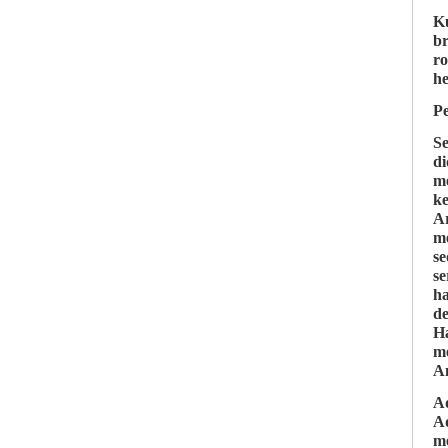
Ku
b
r
h
Pe
S
d
m
ke
A
m
s
s
h
d
H
me
A
A
Ad
m