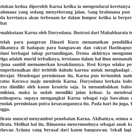
tukan kedua diperoleh Karna ketika ia mengendarai keretanya 
rahmana yang sedang menyeberang jalan. Sang brahmana pun 
oda keretanya akan terbenam ke dalam lumpur ketika ia berp
ebat
mahkotaan Karna oleh Duryodana. Ilustrasi dari Mahabharata te
etelah para pangeran Dinasti Kuru menamatkan pendidik
idikannya di hadapan para bangsawan dan rakyat Hastinapura
elaui berbagai tahap pertandingan, Drona akhirnya mengu
tiga adalah murid terbaiknya, terutama dalam hal ilmu memana
rjuna sambil memamerkan kesaktiannya. Resi Krepa selaku pe
emperkenalkan diri terlebih dahulu karena untuk menghadapi 
ederajat. Mendengar permintaan itu, Karna pun tertunduk mal
eratus Korawa maju membela Karna. Duryodana berkata bahw
arus dimiliki oleh kaum kesatria saja. Ia menambahkan bah
emikian, maka ia sudah memiliki jalan keluar. Ia mendesak
astinapura, supaya mengangkat Karna sebagai raja bawahan 
nolak permintaan putra kesayangannya itu. Pada hari itu juga,
ngga.
dirata muncul menyambut penobatan Karna. Akibatnya, semua 
irata. Melihat hal itu, Bimasena mencemoohnya sebagai anak ku
elawan Arjuna yang berasal dari kaum bangsawan. Sekali lag