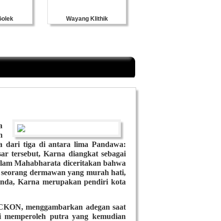
ek
Wayang Klithik
Souvenir Kulit
a
m
dari tiga di antara lima Pandawa:
ar tersebut, Karna diangkat sebagai
alam Mahabharata diceritakan bahwa
ga seorang dermawan yang murah hati,
enda, Karna merupakan pendiri kota
ISCKON, menggambarkan adegan saat
ti memperoleh putra yang kemudian