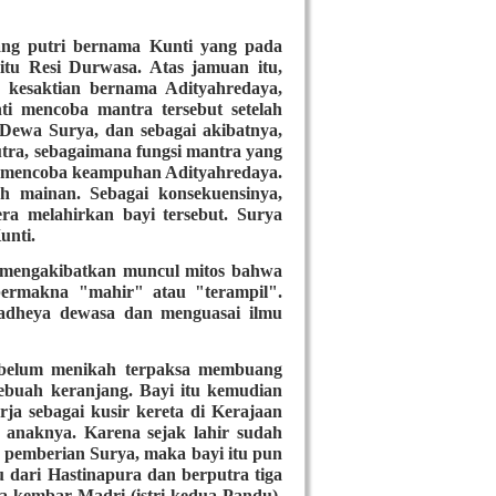
ng putri bernama Kunti yang pada
itu Resi Durwasa. Atas jamuan itu,
kesaktian bernama Adityahredaya,
i mencoba mantra tersebut setelah
 Dewa Surya, dan sebagai akibatnya,
tra, sebagaimana fungsi mantra yang
in mencoba keampuhan Adityahredaya.
 mainan. Sebagai konsekuensinya,
 melahirkan bayi tersebut. Surya
unti.
i mengakibatkan muncul mitos bahwa
bermakna "mahir" atau "terampil".
Radheya dewasa dan menguasai ilmu
ebelum menikah terpaksa membuang
ebuah keranjang. Bayi itu kemudian
ja sebagai kusir kereta di Kerajaan
 anaknya. Karena sejak lahir sudah
 pemberian Surya, maka bayi itu pun
u dari Hastinapura dan berputra tiga
a kembar Madri (istri kedua Pandu),