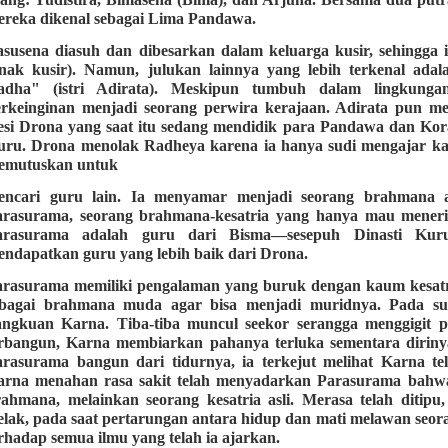
ereka dikenal sebagai Lima Pandawa.
susena diasuh dan dibesarkan dalam keluarga kusir, sehingga 
anak kusir). Namun, julukan lainnya yang lebih terkenal ad
adha" (istri Adirata). Meskipun tumbuh dalam lingkungan
erkeinginan menjadi seorang perwira kerajaan. Adirata pun 
si Drona yang saat itu sedang mendidik para Pandawa dan Kor
uru. Drona menolak Radheya karena ia hanya sudi mengajar ka
emutuskan untuk
encari guru lain. Ia menyamar menjadi seorang brahmana 
arasurama, seorang brahmana-kesatria yang hanya mau mener
arasurama adalah guru dari Bisma—sesepuh Dinasti Kur
ndapatkan guru yang lebih baik dari Drona.
arasurama memiliki pengalaman yang buruk dengan kaum kesat
ebagai brahmana muda agar bisa menjadi muridnya. Pada sua
angkuan Karna. Tiba-tiba muncul seekor serangga menggigit 
rbangun, Karna membiarkan pahanya terluka sementara dirinya
arasurama bangun dari tidurnya, ia terkejut melihat Karna 
arna menahan rasa sakit telah menyadarkan Parasurama bahwa
rahmana, melainkan seorang kesatria asli. Merasa telah diti
lak, pada saat pertarungan antara hidup dan mati melawan seor
rhadap semua ilmu yang telah ia ajarkan.