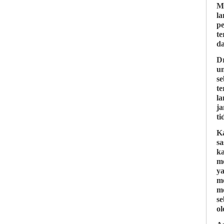
Me
la
p
t
da
Dr
u
s
te
la
j
ti
Ka
s
k
me
y
m
me
s
ol