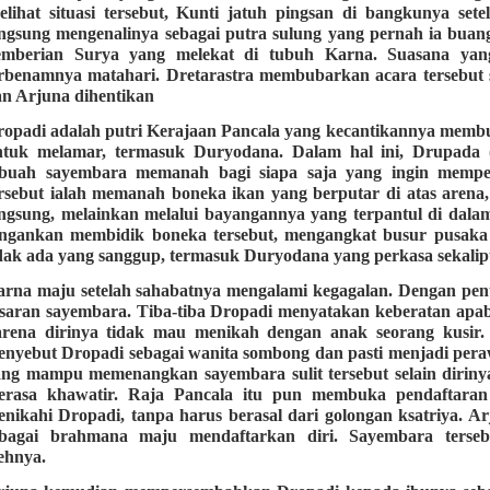
lihat situasi tersebut, Kunti jatuh pingsan di bangkunya set
ngsung mengenalinya sebagai putra sulung yang pernah ia buan
emberian Surya yang melekat di tubuh Karna. Suasana yan
erbenamnya matahari. Dretarastra membubarkan acara tersebut 
n Arjuna dihentikan
opadi adalah putri Kerajaan Pancala yang kecantikannya memb
ntuk melamar, termasuk Duryodana. Dalam hal ini, Drupada 
ebuah sayembara memanah bagi siapa saja yang ingin memperi
rsebut ialah memanah boneka ikan yang berputar di atas arena, 
ngsung, melainkan melalui bayangannya yang terpantul di dalam
angankan membidik boneka tersebut, mengangkat busur pusaka 
dak ada yang sanggup, termasuk Duryodana yang perkasa sekalip
rna maju setelah sahabatnya mengalami kegagalan. Dengan penu
asaran sayembara. Tiba-tiba Dropadi menyatakan keberatan ap
arena dirinya tidak mau menikah dengan anak seorang kusir.
nyebut Dropadi sebagai wanita sombong dan pasti menjadi peraw
ang mampu memenangkan sayembara sulit tersebut selain diri
erasa khawatir. Raja Pancala itu pun membuka pendaftaran 
nikahi Dropadi, tanpa harus berasal dari golongan ksatriya. A
ebagai brahmana maju mendaftarkan diri. Sayembara terseb
ehnya.