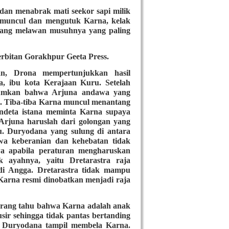
dan menabrak mati seekor sapi milik
muncul dan mengutuk Karna, kelak
erang melawan musuhnya yang paling
rbitan Gorakhpur Geeta Press.
an, Drona mempertunjukkan hasil
, ibu kota Kerajaan Kuru. Setelah
mumkan bahwa Arjuna andawa yang
h. Tiba-tiba Karna muncul menantang
ndeta istana meminta Karna supaya
Arjuna haruslah dari golongan yang
u. Duryodana yang sulung di antara
a keberanian dan kehebatan tidak
wa apabila peraturan mengharuskan
 ayahnya, yaitu Dretarastra raja
di Angga. Dretarastra tidak mampu
 Karna resmi dinobatkan menjadi raja
orang tahu bahwa Karna adalah anak
sir sehingga tidak pantas bertanding
i Duryodana tampil membela Karna.