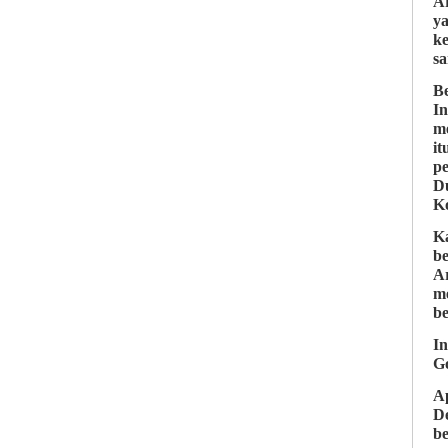
A
ya
k
sa
B
I
me
i
p
D
K
K
be
A
m
be
I
Go
A
D
b