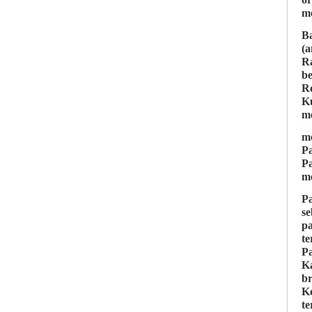
m
Ba
(
R
b
Re
K
m
m
P
P
me
P
s
p
te
P
K
b
Ke
te