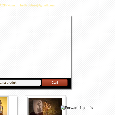
C2F7 -Email : hadisukirno@gmail.com