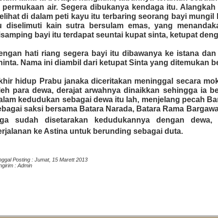
i permukaan air. Segera dibukanya kendaga itu. Alangkah
elihat di dalam peti kayu itu terbaring seorang bayi mungi
tu diselimuti kain sutra bersulam emas, yang menandaka
isamping bayi itu terdapat seuntai kupat sinta, ketupat de
engan hati riang segera bayi itu dibawanya ke istana dan
hinta. Nama ini diambil dari ketupat Sinta yang ditemukan 
khir hidup Prabu janaka diceritakan meninggal secara mok
leh para dewa, derajat arwahnya dinaikkan sehingga ia
alam kedudukan sebagai dewa itu lah, menjelang pecah Ba
ebagai saksi bersama Batara Narada, Batara Rama Bargawa 
uga sudah disetarakan kedudukannya dengan dewa,
erjalanan ke Astina untuk berunding sebagai duta.
nggal Posting :
Jumat, 15 Marett 2013
ngirim :
Admin