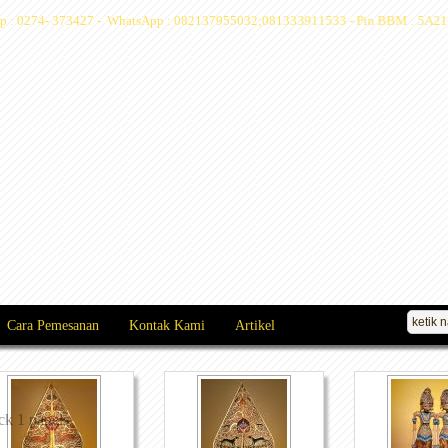
Telp : 0274- 373427 - WhatsApp : 082137955032;081333911533 - Pin BBM : 5A21
Cara Pemesanan
Kontak Kami
Artikel