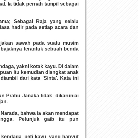
l. Ia tidak pernah tampil sebagai
tama; Sebagai Raja yang selalu
asa hadir pada setiap acara dan
ajakan sawah pada suatu musim
a bajaknya terantuk sebuah benda
endaga, yakni kotak kayu. Di dalam
mpuan itu kemudian diangkat anak
ambil dari kata ‘Sinta’. Kata ini
un Prabu Janaka tidak dikaruniai
jan.
a Narada, bahwa ia akan mendapat
gga. Petunjuk gaib itu pun
kendaga, peti kayu, yang hanyut