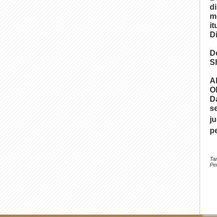
d
m
i
D
D
S
A
O
D
s
j
p
Ta
Pe