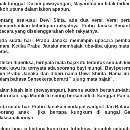
nak tunggal. Dalam pewayangan, Mayaretna ini tidak terkena
okoh utama dalam lakon apapun.
entang asal-usul Dewi Sinta, ada dua versi. Versi per
emperhatikan kehidupan rakyatnya. Prabu Janaka Senanti
pacara yang diselenggarakan oleh rakyatnya.
ada suatu hari, Prabu Janaka memimpin upacara pemb
anam. Ketika Prabu Janaka membajak, tiba-tiba ujung mat
eras.
etelah diperiksa, ternyata mata bajak itu terantuk sebuah k
otak kayu itu ternyata ada seorang bayi mungil. Bayi pere
leh Prabu Janaka dan diberi nama Dewi Shinta. Nama ini di
alam bahasa Sansekerta berarti “ ujung mata bajak”.
alam kisah lain (pewayangan), karena sudah bertahun-tah
eturunan, raja Mantili itu sering bersamadi di Sanggar Pamu
ada suatu hari Prabu Janaka mendapat wangsit dari Batar
eorang anak jika bertapa kungkum di sungai Gan
ilaksanakannya.
elum lama ia bertapa kungkum, tubuhnya terantuk sebuah 