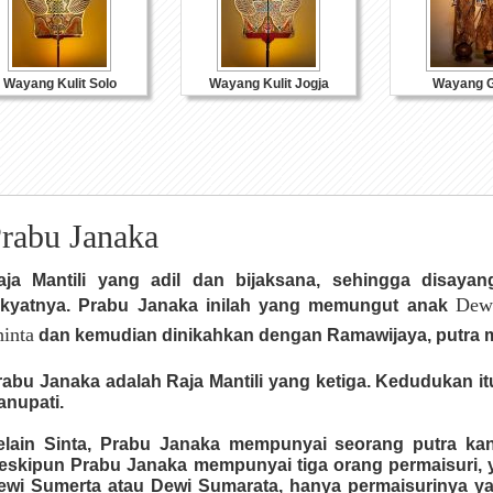
Wayang Kulit Solo
Wayang Kulit Jogja
Wayang G
rabu Janaka
aja Mantili yang adil dan bijaksana, sehingga disayan
Dew
akyatnya. Prabu Janaka inilah yang memungut anak
hinta
dan kemudian dinikahkan dengan Ramawijaya, putra 
rabu Janaka adalah Raja Mantili yang ketiga. Kedudukan it
anupati.
elain Sinta, Prabu Janaka mempunyai seorang putra k
eskipun Prabu Janaka mempunyai tiga orang permaisuri, y
ewi Sumerta atau Dewi Sumarata, hanya permaisurinya yan