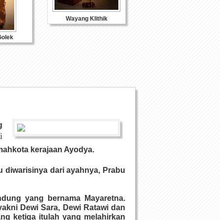
Wayang Klithik
Souvenir Kulit
olek
g
i
mahkota kerajaan Ayodya.
u diwarisinya dari ayahnya, Prabu
andung yang bernama Mayaretna.
akni Dewi Sara, Dewi Ratawi dan
g ketiga itulah yang melahirkan