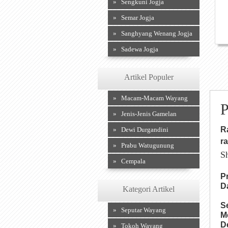
» Sengkuni Jogja
» Semar Jogja
» Sanghyang Wenang Jogja
» Sadewa Jogja
Artikel Populer
» Macam-Macam Wayang
P
» Jenis-Jenis Gamelan
R
» Dewi Durgandini
r
» Prabu Watugunung
S
» Cempala
P
D
Kategori Artikel
S
» Seputar Wayang
M
D
» Tokoh Wayang