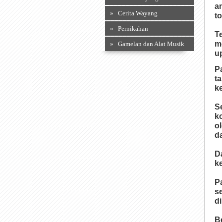
a
» Cerita Wayang
t
» Pernikahan
T
m
» Gamelan dan Alat Musik
u
P
t
k
S
k
o
d
D
k
P
s
d
B