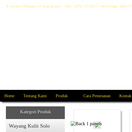
Jl. Letjen S Parman 35 Yogyakarta - Telp : 0274- 373427 - WhatsApp : 082
Home
Tentang Kami
Produk
Cara Pemesanan
Kontak
Kategori Produk
Wayang Kulit Solo