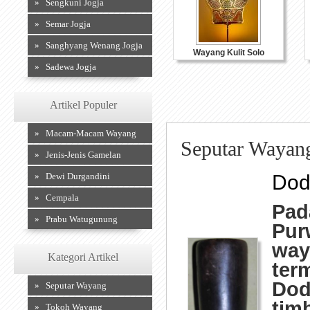
» Sengkuni Jogja
» Semar Jogja
» Sanghyang Wenang Jogja
Wayang Kulit Solo
» Sadewa Jogja
Artikel Populer
» Macam-Macam Wayang
Seputar Wayan
» Jenis-Jenis Gamelan
» Dewi Durgandini
Dod
» Cempala
Pad
» Prabu Watugunung
Pur
way
Kategori Artikel
ter
Dod
» Seputar Wayang
tim
» Tokoh Wayang