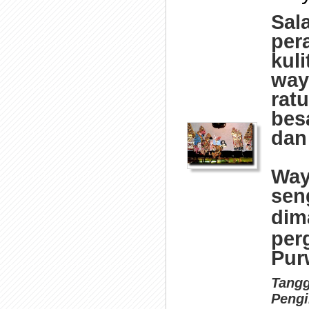
Sal
per
kul
way
rat
bes
dan
Way
sen
dim
per
Purw
Tangg
Pengi