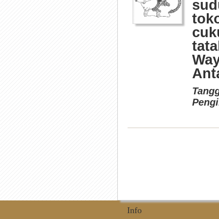
sud
tok
cuk
tat
Way
Antar
Tangg
Pengi
Info