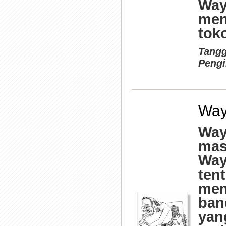
Way
men
toko
Tangg
Pengi
Way
Way
mas
Way
ten
memi
ban
yang