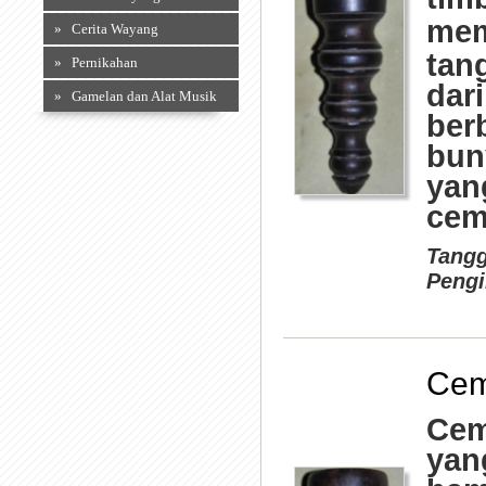
me
» Cerita Wayang
tan
» Pernikahan
dar
» Gamelan dan Alat Musik
ber
bun
yan
cemp
Tangg
Pengi
Cem
Cem
yan