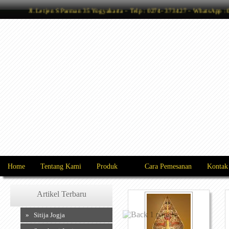
Jl. Letjen S Parman 35 Yogyakarta - Telp : 0274- 373427 - WhatsApp
Home
Tentang Kami
Produk
Cara Pemesanan
Kontak
Artikel Terbaru
» Sitija Jogja