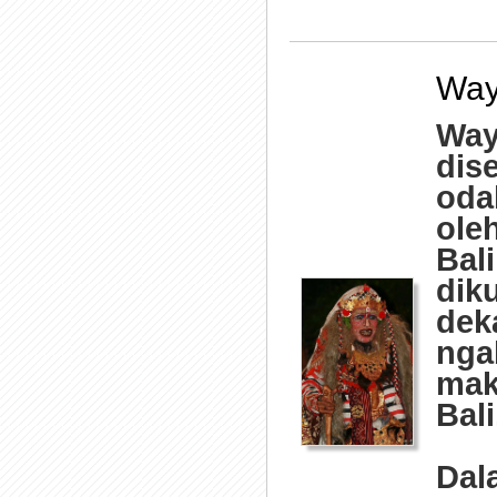
Way
Way
dis
oda
ole
Bali
dik
dek
nga
mak
Bali
Dal