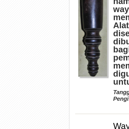
ham
way
mem
Ala
dis
dib
bag
pem
mem
dig
untu
Tangg
Pengi
Way